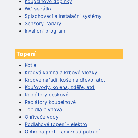
Koupelnové doplňky
WC sedátka
Splachovací a instalační systémy
Senzory, radary
Invalidní program
Topení
Kotle
Krbová kamna a krbové vložky
Krbové nářadí, koše na dřevo, atd.
Kouřovody, kolena, zděře, atd.
Radiátory deskové
Radiátory koupelnové
Topidla plynová
Ohřívače vody
Podlahové topení - elektro
Ochrana proti zamrznutí potrubí