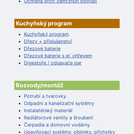
Ochrana proti zamrznutí potrubí
Kuchyňský program
Kuchyňský program
Dřezy + příslušenství
Dřezové baterie
Dřezové baterie s el. ohřevem
Digestoře / odsavače par
Rozvody/montáž
Potrubí a tvarovky
Odpadní a kanalizační systémy
Instalatérský materiál
Radiátorové ventily a šroubení
Čerpadla a domovní vodárny
Upevňovací systémy, objímky, příchytky