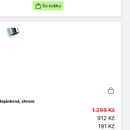
Do košíku
stojánková, chrom
1.298 Kč
912 Kč
191 Kč