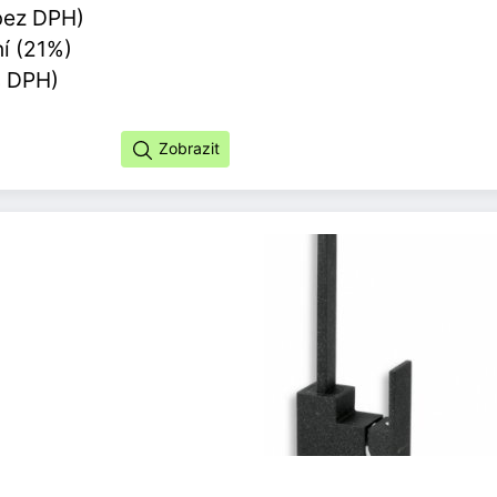
bez DPH)
í (21%)
s DPH)
Zobrazit