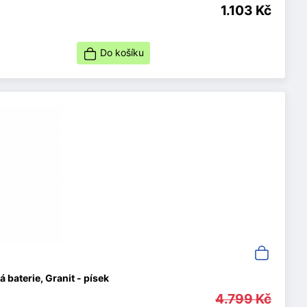
1.103 Kč
Do košíku
baterie, Granit - písek
4.799 Kč