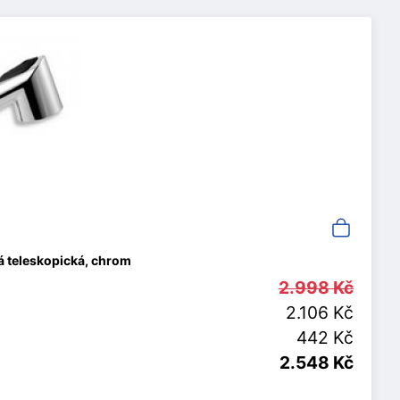
á teleskopická, chrom
2.998 Kč
2.106 Kč
442 Kč
2.548 Kč