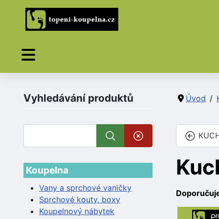
Vyhledávání produktů
Úvod
KUCH
Kuc
Koupelna
Vany a sprchové vaničky
Doporučuj
Sprchové kouty, boxy
Koupelnový nábytek