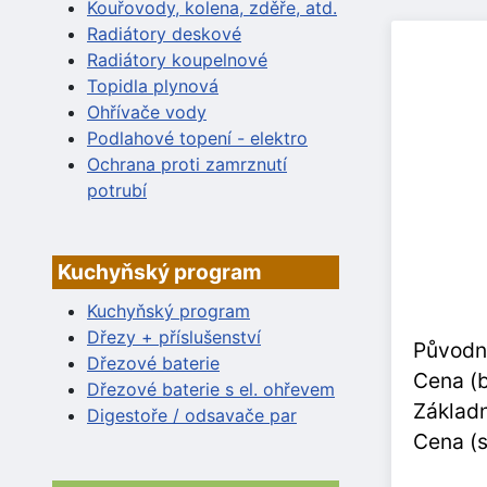
Kouřovody, kolena, zděře, atd.
Radiátory deskové
Radiátory koupelnové
Topidla plynová
Ohřívače vody
Podlahové topení - elektro
Ochrana proti zamrznutí
potrubí
Kuchyňský program
Kuchyňský program
Dřezy + příslušenství
Původn
Dřezové baterie
Cena (
Dřezové baterie s el. ohřevem
Základn
Digestoře / odsavače par
Cena (