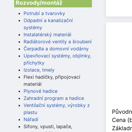
Rozvody/montáž
Potrubí a tvarovky
Odpadní a kanalizační
systémy
Instalatérský materiál
Radiátorové ventily a šroubení
Čerpadla a domovní vodárny
Upevňovací systémy, objímky,
příchytky
Izolace, tmely
Flexi hadičky, připojovací
materiál
Plynové hadice
Zahradní program a hadice
Ventilační systémy, výrobky z
Původn
plastu
Nářadí
Cena (
Sifony, vpusti, lapače,
Základn