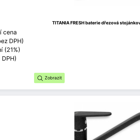
TITANIA FRESH baterie dřezová stojánková
í cena
bez DPH)
í (21%)
s DPH)
Zobrazit