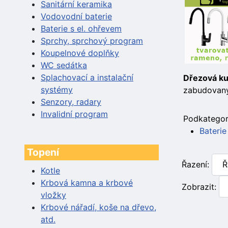
Sanitární keramika
Vodovodní baterie
Baterie s el. ohřevem
Sprchy, sprchový program
Koupelnové doplňky
WC sedátka
Splachovací a instalační
Dřezová ku
systémy
zabudovaný
Senzory, radary
Invalidní program
Podkategor
Baterie
Topení
Řazení:
Kotle
Krbová kamna a krbové
Zobrazit:
vložky
Krbové nářadí, koše na dřevo,
atd.