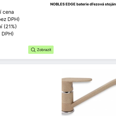
NOBLES EDGE baterie dřezová stojánk
í cena
bez DPH)
í (21%)
s DPH)
Zobrazit