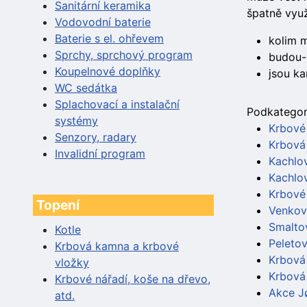
Sanitární keramika
špatně využ
Vodovodní baterie
Baterie s el. ohřevem
kolim 
Sprchy, sprchový program
budou-l
Koupelnové doplňky
jsou ka
WC sedátka
Splachovací a instalační
Podkategor
systémy
Krbové
Senzory, radary
Krbová
Invalidní program
Kachlo
Kachlo
Krbové
Topení
Venkov
Smalto
Kotle
Peleto
Krbová kamna a krbové
Krbová
vložky
Krbová 
Krbové nářadí, koše na dřevo,
Akce J
atd.