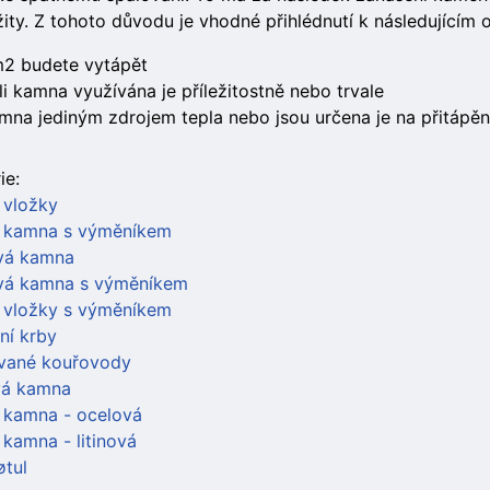
ity. Z tohoto důvodu je vhodné přihlédnutí k následujícím 
m2 budete vytápět
i kamna využívána je příležitostně nebo trvale
mna jediným zdrojem tepla nebo jsou určena je na přitápěn
ie:
 vložky
 kamna s výměníkem
vá kamna
vá kamna s výměníkem
 vložky s výměníkem
ní krby
vané kouřovody
vá kamna
 kamna - ocelová
kamna - litinová
øtul