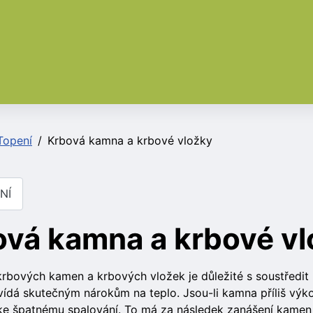
Topení
Krbová kamna a krbové vložky
NÍ
ová kamna a krbové v
krbových kamen a krbových vložek je důležité s soustředit n
ídá skutečným nárokům na teplo. Jsou-li kamna příliš výk
e špatnému spalování. To má za následek zanášení kamen a