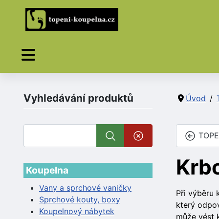
Vyhledávání produktů
Úvod
TOPE
Krb
Koupelna
Vany a sprchové vaničky
Při výběru 
Sprchové kouty, boxy
který odpov
Koupelnový nábytek
může vést k