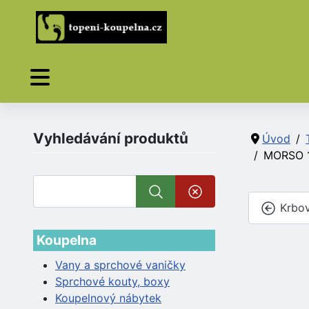
Vyhledávání produktů
Úvod
MORSO 1
Krbov
Koupelna
Vany a sprchové vaničky
Sprchové kouty, boxy
Koupelnový nábytek