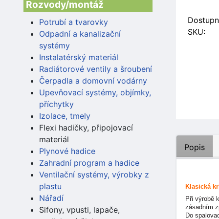
Rozvody/montáž
Dostupn
Potrubí a tvarovky
SKU:
Odpadní a kanalizační
systémy
Instalatérský materiál
Radiátorové ventily a šroubení
Čerpadla a domovní vodárny
Upevňovací systémy, objímky,
příchytky
Izolace, tmely
Flexi hadičky, připojovací
materiál
Popis
Plynové hadice
Zahradní program a hadice
Ventilační systémy, výrobky z
plastu
Klasická k
Nářadí
Při výrobě 
zásadním z
Sifony, vpusti, lapače,
Do spalovac