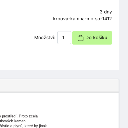
3 dny
krbova-kamna-morso-1412
Množství:
Do košíku
prostředí. Proto zcela
krbových kamen.
stic a plynů, které by jinak