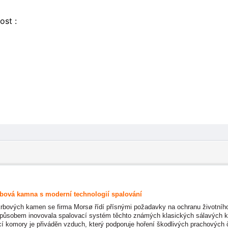
ost :
rbová kamna s moderní technologií spalování
krbových kamen se firma Morsø řídí přísnými požadavky na ochranu životního 
působem inovovala spalovací systém těchto známých klasických sálavých 
í komory je přiváděn vzduch, který podporuje hoření škodlivých prachových čá