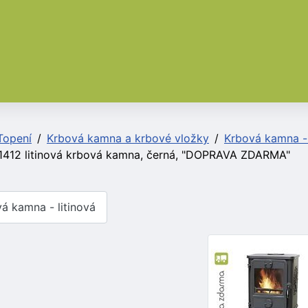
Topení
Krbová kamna a krbové vložky
Krbová kamna - 
412 litinová krbová kamna, černá, "DOPRAVA ZDARMA"
á kamna - litinová