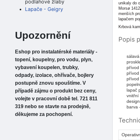
podlahové žlaby
unikaly do 
Morsø 1412 
Lapače - Geigry
menších pro
lapačem pope
Krbová kam
Upozornění
Popis 
Eshop pro instalatérské materiály -
sálavá
topení, koupelny, pro vodu, plyn,
proskl
vybavení koupelen, trubky,
přívod
přívod
odpady, izolace, ohřívače, bojlery
přívod
postupně znovu spouštíme. V
popeln
lapač 
případě zájmu o produkt bez ceny,
vnitřn
volejte v pracovní době tel. 721 811
design
319 nebo se stavte na prodejně,
barva 
děkujeme za pochopení.
Technic
Operativn