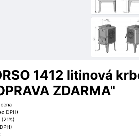
RSO 1412 litinová krb
OPRAVA ZDARMA"
 cena
ez DPH)
 (21%)
 DPH)
: