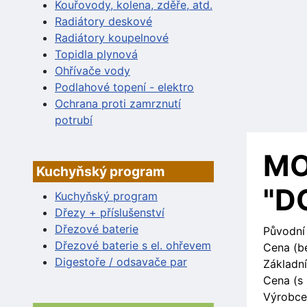
Kouřovody, kolena, zděře, atd.
Radiátory deskové
Radiátory koupelnové
Topidla plynová
Ohřívače vody
Podlahové topení - elektro
Ochrana proti zamrznutí
potrubí
MO
Kuchyňský program
"D
Kuchyňský program
Dřezy + příslušenství
Dřezové baterie
Původní
Dřezové baterie s el. ohřevem
Cena (b
Digestoře / odsavače par
Základní
Cena (s
Výrobce