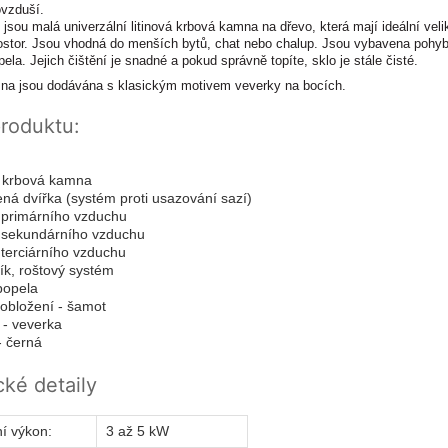
ovzduší.
jsou malá univerzální litinová krbová kamna na dřevo, která mají ideální veli
stor. Jsou vhodná do menších bytů, chat nebo chalup. Jsou vybavena pohyb
la. Jejich čištění je snadné a pokud správně topíte, sklo je stále čisté.
na jsou dodávána s klasickým motivem veverky na bocích.
produktu:
 krbová kamna
ená dvířka (systém proti usazování sazí)
 primárního vzduchu
 sekundárního vzduchu
 terciárního vzduchu
ík, roštový systém
popela
í obložení - šamot
 - veverka
- černá
ké detaily
í výkon:
3 až 5 kW