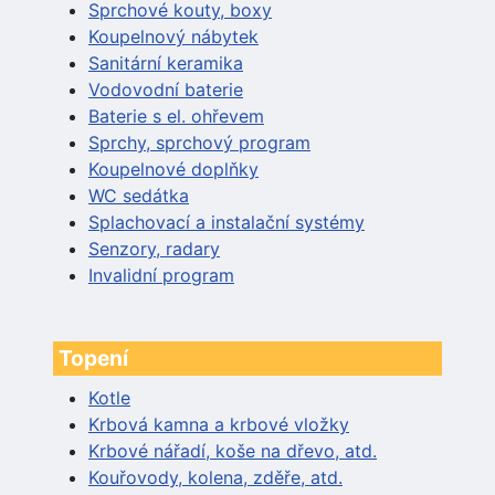
Sprchové kouty, boxy
Koupelnový nábytek
Sanitární keramika
Vodovodní baterie
Baterie s el. ohřevem
Sprchy, sprchový program
Koupelnové doplňky
WC sedátka
Splachovací a instalační systémy
Senzory, radary
Invalidní program
Topení
Kotle
Krbová kamna a krbové vložky
Krbové nářadí, koše na dřevo, atd.
Kouřovody, kolena, zděře, atd.