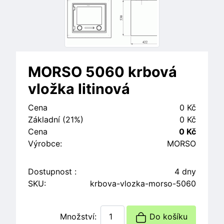
MORSO 5060 krbová
vložka litinová
Cena
0 Kč
Základní (21%)
0 Kč
Cena
0 Kč
Výrobce:
MORSO
Dostupnost :
4 dny
SKU:
krbova-vlozka-morso-5060
Množství:
Do košíku