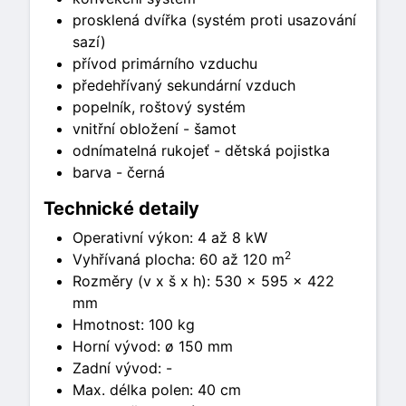
prosklená dvířka (systém proti usazování
sazí)
přívod primárního vzduchu
předehřívaný sekundární vzduch
popelník, roštový systém
vnitřní obložení - šamot
odnímatelná rukojeť - dětská pojistka
barva - černá
Technické detaily
Operativní výkon: 4 až 8 kW
2
Vyhřívaná plocha: 60 až 120 m
Rozměry (v x š x h): 530 × 595 × 422
mm
Hmotnost: 100 kg
Horní vývod: ø 150 mm
Zadní vývod: -
Max. délka polen: 40 cm