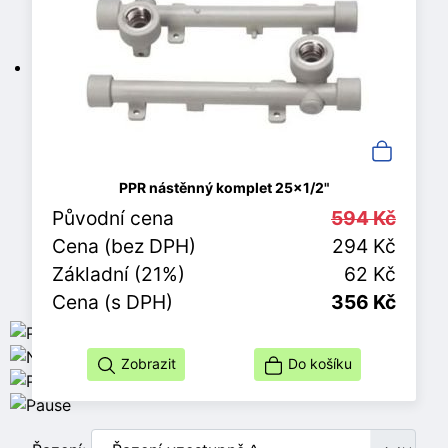
PPR nástěnný komplet 25x1/2"
Původní cena
594 Kč
Cena (bez DPH)
294 Kč
Základní (21%)
62 Kč
Cena (s DPH)
356 Kč
Zobrazit
Do košíku