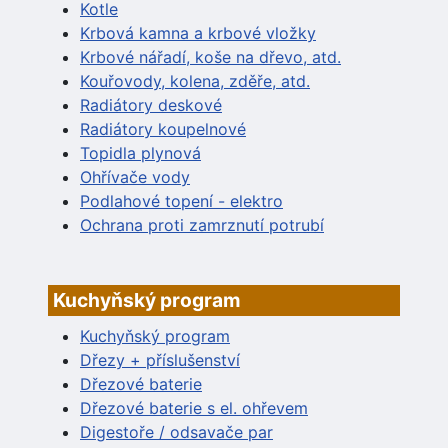
Kotle
Krbová kamna a krbové vložky
Krbové nářadí, koše na dřevo, atd.
Kouřovody, kolena, zděře, atd.
Radiátory deskové
Radiátory koupelnové
Topidla plynová
Ohřívače vody
Podlahové topení - elektro
Ochrana proti zamrznutí potrubí
Kuchyňský program
Kuchyňský program
Dřezy + příslušenství
Dřezové baterie
Dřezové baterie s el. ohřevem
Digestoře / odsavače par