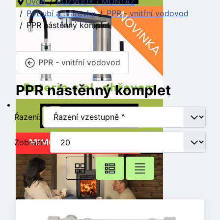
Úvod
ROZVODY / MONTÁŽ
Potrubí a tvarovky
PPR - vnitřní vodovod
PPR nástěnný komplet
PPR - vnitřní vodovod
PPR nástěnný komplet
Řazení:
Zobrazit: